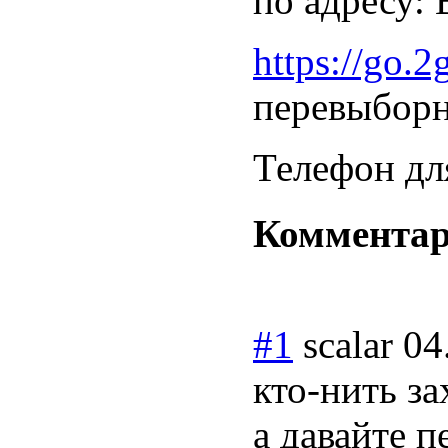
по адресу: 
https://go.
перевыборн
Телефон для
Коммента
#1
scalar
04
кто-нить з
а давайте п