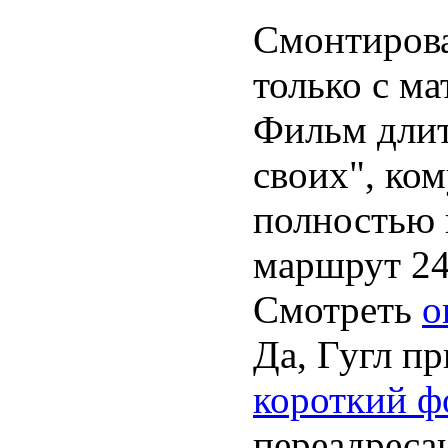
Смонтирова
только с м
Фильм длит
своих", ко
полностью 
маршрут 24 
Смотреть
о
Да, Гугл п
короткий ф
переадресац