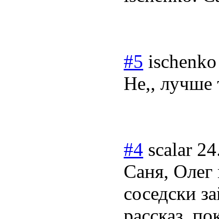
#5
ischenko
Не,, лучше 
#4
scalar
24
Саня, Олег
соседски за
рассказ, по