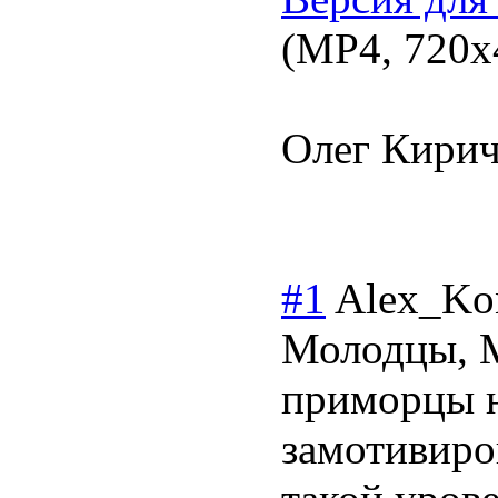
(MP4, 720х4
Олег Кирич
#1
Alex_Ko
Молодцы, М
приморцы н
замотивиро