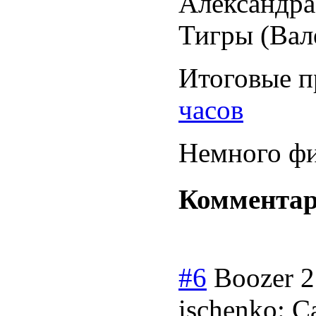
Александр
Тигры (Вал
Итоговые п
часов
Немного ф
Коммента
#6
Boozer
2
ischenko: С