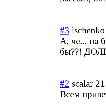
#3
ischenko
А, че... на 
бы??! ДОЛГ
#2
scalar
21
Всем приве