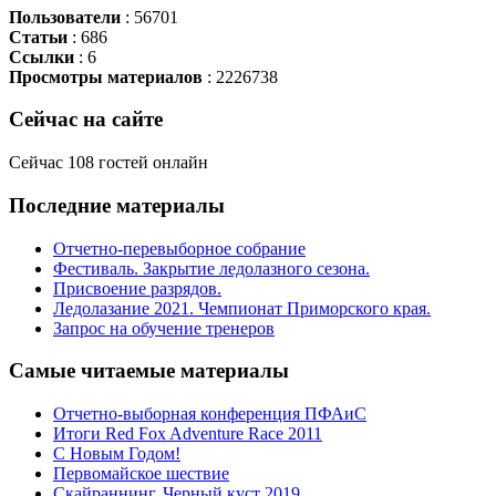
Пользователи
: 56701
Статьи
: 686
Ссылки
: 6
Просмотры материалов
: 2226738
Сейчас
на сайте
Сейчас 108 гостей онлайн
Последние
материалы
Отчетно-перевыборное собрание
Фестиваль. Закрытие ледолазного сезона.
Присвоение разрядов.
Ледолазание 2021. Чемпионат Приморского края.
Запрос на обучение тренеров
Самые
читаемые материалы
Отчетно-выборная конференция ПФАиС
Итоги Red Fox Adventure Race 2011
С Новым Годом!
Первомайское шествие
Скайраннинг. Черный куст 2019.